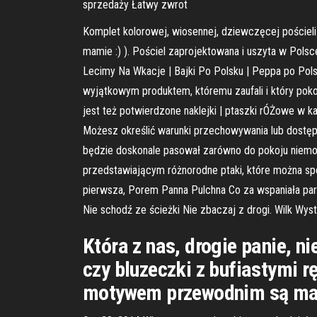
sprzedaży Łatwy zwrot
Komplet kolorowej, wiosennej, dziewczęcej pościel
mamie :) ). Pościel zaprojektowana i uszyta w Pols
Lecimy Na Wkacje | Bajki Po Polsku | Peppa po Polsk
wyjątkowym produktem, któremu zaufali i który pok
jest też potwierdzone naklejki | ptaszki rÓŻowe w kat
Możesz określić warunki przechowywania lub dostęp
będzie doskonale pasował zarówno do pokoju niemo
przedstawiającym różnorodne ptaki, które można sp
pierwsza, Porem Panna Pulchna Co za wspaniała par
Nie schodź ze ścieżki Nie zbaczaj z drogi. Wilk Wys
Która z nas, drogie panie, n
czy bluzeczki z bufiastymi 
motywem przewodnim są magn