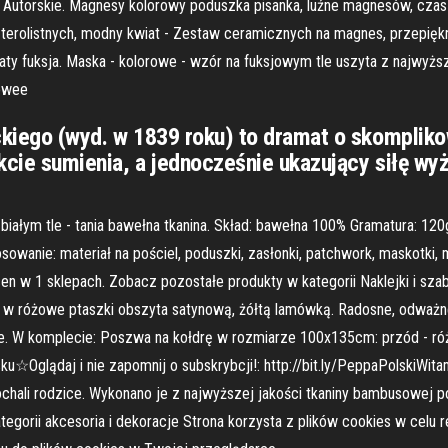
. Autorskie. Magnesy kolorowy poduszka pisanka, luźne magnesów, czas 
zterolistnych, modny kwiat - Zestaw ceramicznych na magnes, przepi
iaty fuksja. Maska - kolorowe - wzór na fuksjowym tle uszyta z najwyżs
żowee
ckiego (wyd. w 1839 roku) to dramat o skomplikow
kcie sumienia, a jednocześnie ukazujący siłę wy
na białym tle - tania bawełna tkanina. Skład: bawełna 100% Gramatura:
owanie: materiał na pościel, poduszki, zasłonki, patchwork, maskotki, 
 w 1 sklepach. Zobacz pozostałe produkty w kategorii Naklejki i szabl
i w różowe ptaszki obszyta satynową, żółtą lamówką. Radosne, odważne
ce. W komplecie: Poszwa na kołdrę w rozmiarze 100x135cm: przód - róż
u☆Oglądaj i nie zapomnij o subskrybcji!: http://bit.ly/PeppaPolskiWit
ochali rodzice. Wykonano je z najwyższej jakości tkaniny bambusowej 
egorii akcesoria i dekoracje Strona korzysta z plików cookies w celu re