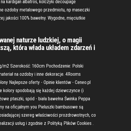
na kardigan albatros, kolczyki decoupage
ękne ozdoby metalowego przedmiotu, np maseczki
zej jakości 100% bawełny. Wygodne, mięciutkie
anej naturze ludzkiej, o magii
ższą, która włada układem zdarzeń i
 120g/m2 Szerokość: 160cm Pochodzenie: Polski
materiał na ozdoby i inne dekoracje. 4Rooms
ony Najlepsze oferty - Opinie klientów - Ceneo.pl
 kolory spodobają się każdej dziewczynce (i
owe ptaszki, spód - biała bawełna Świnka Peppa ️
amy na oficjalnym you Pieluszki bambusowe są
posiadającej szereg właściwości prozdrowotnych, co
alizacji usług i zgodnie z Polityką Plików Cookies .