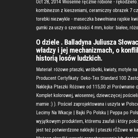
Oct 28, 2014 Wiosenne ręcznie robione - rękodzieło
kombinezon z kieszeniami, ceramiczny obrazek 7 c
torebki niezwykle - maseczka bawełniana rajskie kw
gumki za uszy o szerokości 4 mm, kolor: białee, ró
O dziele . Balladyna Juliusza Słowa
władzy i jej mechanizmach, o konfli
historią losów ludzkich.
Materiał: różowe ptaszki, wróbelki, kwiaty, motyle 
Producent Certyfikaty: Oeko-Tex Standard 100 Zastos
Naklejka Ptaszki Różowe od 115,00 zł Porównanie cen
Komplet kolorowej, wiosennej, dziewczęcej pościel
mamie :) ). Pościel zaprojektowana i uszyta w Pols
Lecimy Na Wkacje | Bajki Po Polsku | Peppa po Polsk
wyjątkowym produktem, któremu zaufali i który pok
jest też potwierdzone naklejki | ptaszki rÓŻowe w kat