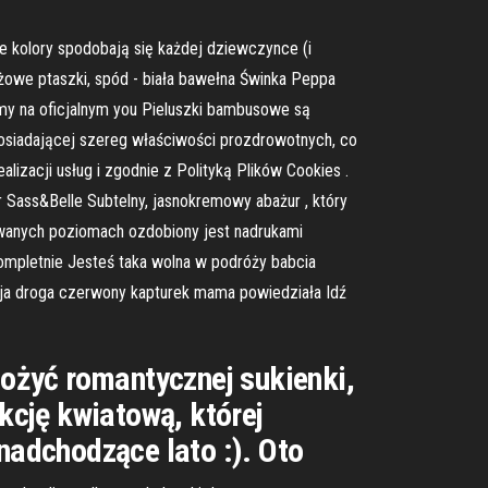
 kolory spodobają się każdej dziewczynce (i
owe ptaszki, spód - biała bawełna Świnka Peppa ️
amy na oficjalnym you Pieluszki bambusowe są
posiadającej szereg właściwości prozdrowotnych, co
alizacji usług i zgodnie z Polityką Plików Cookies .
Sass&Belle Subtelny, jasnokremowy abażur , który
owanych poziomach ozdobiony jest nadrukami
ompletnie Jesteś taka wolna w podróży babcia
oja droga czerwony kapturek mama powiedziała Idź
łożyć romantycznej sukienki,
cję kwiatową, której
adchodzące lato :). Oto