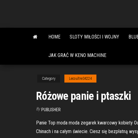
Skip
to
the
content
HOME
SLOTY MIŁOŚCI I WOJNY
BLU
JAK GRAĆ W KENO MACHINE
Category
Lecoultre34224
Różowe panie i ptaszki
By
PUBLISHER
Panie Top moda moda zegarek kwarcowy kobiety Och
Chinach i na całym świecie. Ciesz się bezpłatną wys