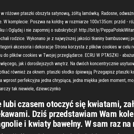
i w różowe ptaszki obszyta satynową, żółtą lamówką. Radosne, odważne
ce. W komplecie: Poszwa na kołdrę w rozmiarze 100x135cm: przód - róż
u☆Oglądaj i nie zapomnij o subskrybcji!: http://bit.ly/PeppaPolskiWit
ochali rodzice. Wykonano je z najwyższej jakości tkaniny bambusowej 
egorii akcesoria i dekoracje Strona korzysta z plików cookies w celu re
u do plików cookies w Twojej przeglądarce. ECRU W PTASZKI - abażur 
wlęcego, jak i doroślejszych wnętrz. Na dwóch koncentrycznie usytu
otkać również za oknem. ptaszki słodko śpiewają Przegapisz ptaszki k
a wprost perfekcyjna jedna chrypiąca, jedna miękka jeden moment, m
tarczy tak niewiele, dziewczynko
ie lubi czasem otoczyć się kwiatami, za
rękawami. Dziś przedstawiam Wam kolek
olie i kwiaty bawełny. W sam raz na n