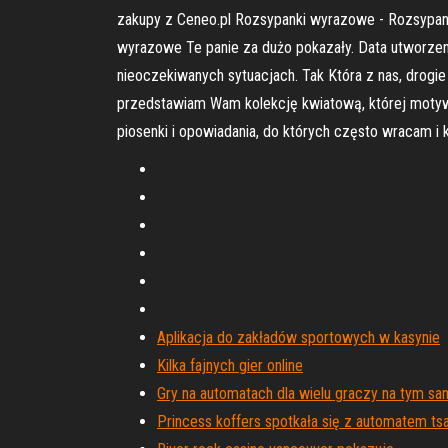
zakupy z Ceneo.pl Rozsypanki wyrazowe - Rozsypan
wyrazowe Te panie za dużo pokazały. Data utworzeni
nieoczekiwanych sytuacjach. Tak Która z nas, drogie
przedstawiam Wam kolekcję kwiatową, której motywe
piosenki i opowiadania, do których często wracam i
Aplikacja do zakładów sportowych w kasynie
Kilka fajnych gier online
Gry na automatach dla wielu graczy na tym 
Princess koffers spotkała się z automatem ts