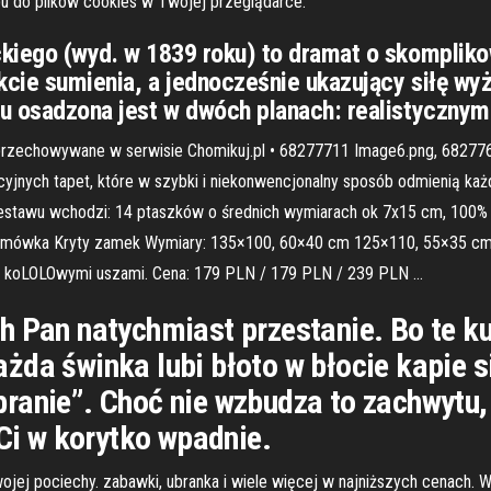
u do plików cookies w Twojej przeglądarce.
ckiego (wyd. w 1839 roku) to dramat o skomplikow
kcie sumienia, a jednocześnie ukazujący siłę wy
ru osadzona jest w dwóch planach: realistycznym
1 przechowywane w serwisie Chomikuj.pl • 68277711 Image6.png, 68
dycyjnych tapet, które w szybki i niekonwencjonalny sposób odmienią ka
d zestawu wchodzi: 14 ptaszków o średnich wymiarach ok 7x15 cm, 10
a lamówka Kryty zamek Wymiary: 135×100, 60×40 cm 125×110, 55×35 c
 z koLOLOwymi uszami. Cena: 179 PLN / 179 PLN / 239 PLN …
h Pan natychmiast przestanie. Bo te k
da świnka lubi błoto w błocie kapie si
ranie”. Choć nie wzbudza to zachwytu, 
 Ci w korytko wpadnie.
wojej pociechy. zabawki, ubranka i wiele więcej w najniższych cenach. 