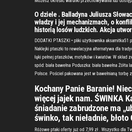
Możesz określić warunki przechowywania lub dostęp
O dziele . Balladyna Juliusza Słowa
władzy i jej mechanizmach, o konfli
historią losów ludzkich. Akcja utwo
DODATKI PTASZKI • pliki użytkownika aksamitka5
Naklejki ptaszki to rewelacyjna alternatywa dla tra
łąki pełnej ptaszków, motylków i kwiatów. W skła
spód: biała bawełna Poduszka: biała bawełna Żółt
Polsce. Pościel pakowana jest w bawełnianą torbę
Kochany Panie Baranie! Niec
więcej jajek nam. ŚWINKA Każ
śniadanie zabrudzone ma „ub
świnko, tak nieładnie, błoto
Różowe ptaki oferty już od 7,99 zł . Wszystko dla T