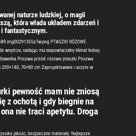
anej naturze ludzkiej, o magii
ższą, która włada układem zdarzeń i
 i fantastycznym.
277689 img00291355z7w.png PTASZKI RÓŻOWE.
żde wnętrze, nadając mu niepowtarzalny klimat leśnej
0% bawełna Poszwa przód: różowe ptaszki Poszwa
m 200×140, 70×80 cm Zaprojektowane i uszyte w
urki pewność mam nie zniosą
ę z ochotą i gdy biegnie na
ona nie traci apetytu. Droga
Wysoika jakośc, bezpieczne materiały. Najlepsze