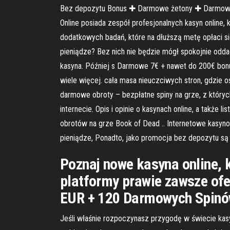
Bez depozytu Bonus ✚ Darmowe żetony ✚ Darmowe sp
Online posiada zespół profesjonalnych kasyn online,
dodatkowych badań, które na dłuższą metę opłaci si
pieniądze? Bez nich nie będzie mógł spokojnie odd
kasyna. Później s Darmowe 7€ + nawet do 200€ bonus
wiele więcej. cała masa nieuczciwych stron, gdzie o
darmowe obroty – bezpłatne spiny na grze, z który
internecie. Opis i opinie o kasynach online, a takż
obrotów na grze Book of Dead .. Internetowe kasyno 
pieniądze, Ponadto, jako promocja bez depozytu są
Poznaj nowe kasyna online,
platformy prawie zawsze ofe
EUR + 120 Darmowych Spinów
Jeśli właśnie rozpoczynasz przygodę w świecie kasyn