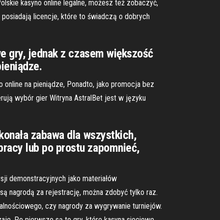
lskie kasyno online legalne, możesz też zobaczyć,
posiadają licencje, które to świadczą o dobrych
we gry, jednak z czasem większość
ieniądze.
no online na pieniądze, Ponadto, jako promocja bez
ują wybór gier Witryna AstralBet jest w języku
okonała zabawa dla wszystkich,
pracy lub po prostu zapomnieć,
sji demonstracyjnych jako materiałów
są nagrodą za rejestrację, można zdobyć tylko raz.
jalnościowego, czy nagrody za wygrywanie turniejów.
e. Po pierwsze są to gry, które kasyna sieciowe