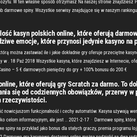
zytu. W ten właśnie sposób otrzymasz Na naszej stronie znajdziesz Po
lub darmowe spiny. Wszystkie serwisy znajdujące się w naszym rankingu 
ilość kasyn polskich online, które oferują darmo
iwe emocje, które przynosi jedynie kasyno na p
tórą można zastawiać ile i jakie dokładnie gry oferuje przeciętne kasy
w . 18 Paź 2018 Wszystkie kasyna, które znajdziesz w Internecie, ofer
y Casino – 5 € darmowych pieniędzy do gry + 100% bonusu do 200 €
nline, które oferują gry Scratch za darmo. To d
ania się od codziennych obowiązków, przerwy w 
h rzeczywistości.
ć nowicjuszom funkcjonalność i cechy automatów. Kasyna używają wer
ko celom informacyjnym, ale jest … 2021-2-17 · Darmowe spiny, które 
 spiny na przykład jako bonus dla stałych graczy, premia programu lo
 Darmowe gry kasynowe dostępne online można podzielić na dwa rodzaj