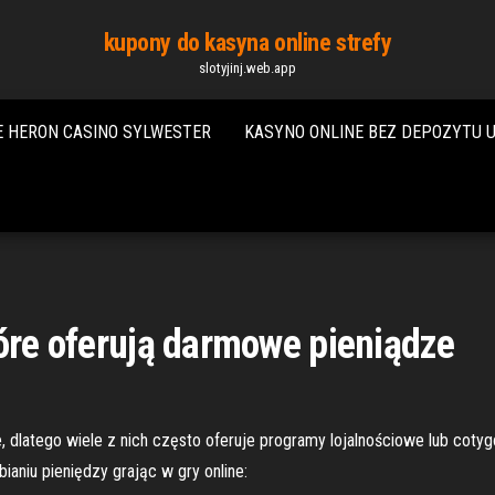
kupony do kasyna online strefy
slotyjinj.web.app
E HERON CASINO SYLWESTER
KASYNO ONLINE BEZ DEPOZYTU
tóre oferują darmowe pieniądze
e, dlatego wiele z nich często oferuje programy lojalnościowe lub c
niu pieniędzy grając w gry online: