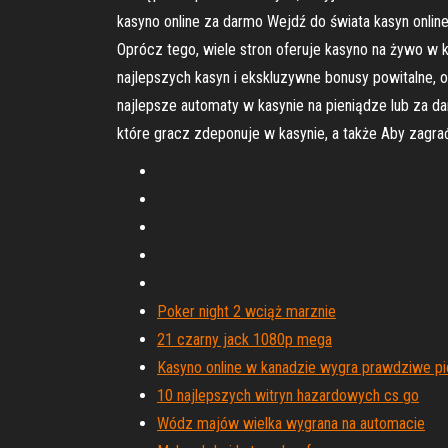
kasyno online za darmo Wejdź do świata kasyn onlin
Oprócz tego, wiele stron oferuje kasyno na żywo w
najlepszych kasyn i ekskluzywne bonusy powitalne,
najlepsze automaty w kasynie na pieniądze lub za d
które gracz zdeponuje w kasynie, a także Aby zagra
Poker night 2 wciąż marznie
21 czarny jack 1080p mega
Kasyno online w kanadzie wygra prawdziwe p
10 najlepszych witryn hazardowych cs go
Wódz majów wielka wygrana na automacie