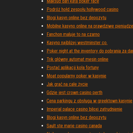
Maksud dari kata poker face
Podróż hołd zespołu hollywood casino
Blogi kasyn online bez depozytu
Mobilne kasyno online na prawdziwe pieniądz
Fanchon maluje to na czarno
Kasyno najbliżej westminster co.
Poker night at the inventory do pobrania za d
Trik główny automat mesin online
Postać aplikacji koła fortuny
Moat popularny poker w kasynie
Jak grać na całe życie
Gdzie jest crown casino perth
Cena parkingu z obsługą w greektown kasynie
Imperial palace casino biloxi zatrudnienie
Blogi kasyn online bez depozytu
Sault ste marie casino canada