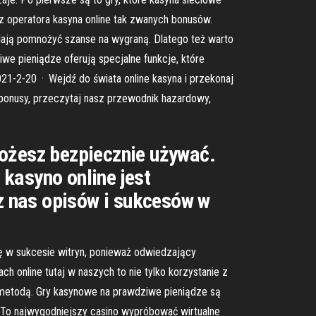
z operatora kasyna online tak zwanych bonusów.
alają pomnożyć szanse na wygraną. Dlatego też warto
we pieniądze oferują specjalne funkcje, które
21-2-20 · Wejdź do świata online kasyna i przekonaj
 bonusy, przeczytaj nasz przewodnik hazardowy,
możesz bezpiecznie używać.
kasyno online jest
z nas opisów i sukcesów w
ę w sukcesie witryn, ponieważ odwiedzający
 online tutaj w naszych to nie tylko korzystanie z
metodą. Gry kasynowe na prawdziwe pieniądze są
ą To najwygodniejszy casino wypróbować wirtualne