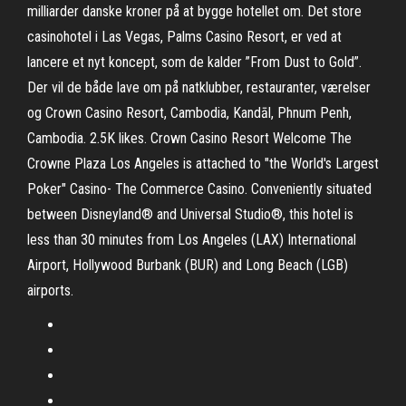
milliarder danske kroner på at bygge hotellet om. Det store
casinohotel i Las Vegas, Palms Casino Resort, er ved at
lancere et nyt koncept, som de kalder ”From Dust to Gold”.
Der vil de både lave om på natklubber, restauranter, værelser
og Crown Casino Resort, Cambodia, Kandāl, Phnum Penh,
Cambodia. 2.5K likes. Crown Casino Resort Welcome The
Crowne Plaza Los Angeles is attached to "the World's Largest
Poker" Casino- The Commerce Casino. Conveniently situated
between Disneyland® and Universal Studio®, this hotel is
less than 30 minutes from Los Angeles (LAX) International
Airport, Hollywood Burbank (BUR) and Long Beach (LGB)
airports.