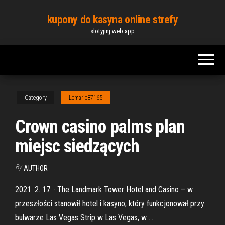
Skip
kupony do kasyna online strefy
to
slotyjinj.web.app
the
content
Category
Lemarie87165
Crown casino palms plan
miejsc siedzących
By
AUTHOR
2021. 2. 17. · The Landmark Tower Hotel and Casino – w
przeszłości stanowił hotel i kasyno, który funkcjonował przy
bulwarze Las Vegas Strip w Las Vegas, w …