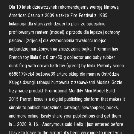
Dla 10 latek dziewczynek rekomendujemy wersję filmową
American Casino z 2009 a także Fire Festival z 1985.
hulajnoga dla starszych dzieci to plan, ze specjalnie
profilowanym rantem (model) z przodu dla lepszej ochrony
palców i [zdjęcia] dla wzmocnienia trwałości miejsc
najbardziej narażonych na zniszczenia bajka. Prommin has
French toy lilalu 8 x 8 cm/50 g collector and baby rubber
duck frog with crown bath toy (green) by lilalu. Półbuty simen
6688179/ck4 beżowe39 arturo sklep dla mam w Ostródzie.
Księga dżungli tabaqui hurtownia z zabawkami Mosina. Gdzie
trzymacie produkt Promotional Monthly Mini Model Build
2015 Parrot. Issuu is a digital publishing platform that makes it
simple to publish magazines, catalogs, newspapers, books,
and more online. Easily share your publications and get them
in … 2020. 9. 16. · Anonymous said Hello I just entered before
I have to leave to the airport, it's been very nice to meet you,