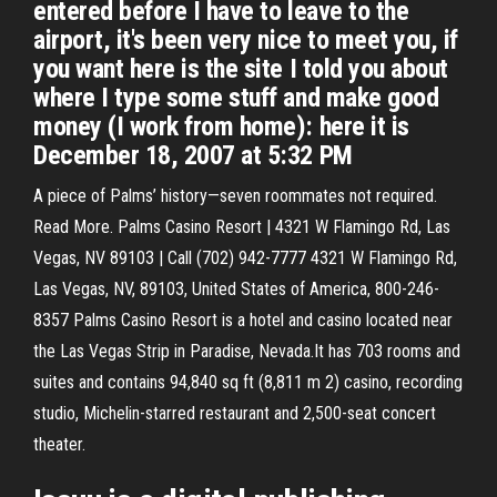
entered before I have to leave to the
airport, it's been very nice to meet you, if
you want here is the site I told you about
where I type some stuff and make good
money (I work from home): here it is
December 18, 2007 at 5:32 PM
A piece of Palms’ history—seven roommates not required.
Read More. Palms Casino Resort | 4321 W Flamingo Rd, Las
Vegas, NV 89103 | Call (702) 942-7777 4321 W Flamingo Rd,
Las Vegas, NV, 89103, United States of America, 800-246-
8357 Palms Casino Resort is a hotel and casino located near
the Las Vegas Strip in Paradise, Nevada.It has 703 rooms and
suites and contains 94,840 sq ft (8,811 m 2) casino, recording
studio, Michelin-starred restaurant and 2,500-seat concert
theater.