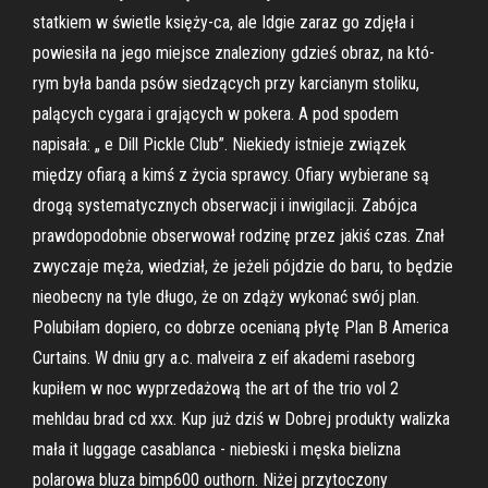
statkiem w świetle księży-ca, ale Idgie zaraz go zdjęła i
powiesiła na jego miejsce znaleziony gdzieś obraz, na któ-
rym była banda psów siedzących przy karcianym stoliku,
palących cygara i grających w pokera. A pod spodem
napisała: „ e Dill Pickle Club”. Niekiedy istnieje związek
między ofiarą a kimś z życia sprawcy. Ofiary wybierane są
drogą systematycznych obserwacji i inwigilacji. Zabójca
prawdopodobnie obserwował rodzinę przez jakiś czas. Znał
zwyczaje męża, wiedział, że jeżeli pójdzie do baru, to będzie
nieobecny na tyle długo, że on zdąży wykonać swój plan.
Polubiłam dopiero, co dobrze ocenianą płytę Plan B America
Curtains. W dniu gry a.c. malveira z eif akademi raseborg
kupiłem w noc wyprzedażową the art of the trio vol 2
mehldau brad cd xxx. Kup już dziś w Dobrej produkty walizka
mała it luggage casablanca - niebieski i męska bielizna
polarowa bluza bimp600 outhorn. Niżej przytoczony