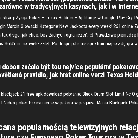
równo w tradycyjnych kasynach, jak i w Interne
jestracji.Zynga Poker – Texas Holdem – Aplikacje w Google Play Gry
gin:Marcin Głowacki Kategorie:New Jackpots every week! 261 online 
tak długo, jak chce, bez żadnych ograniczeń. 🃏 Prawdziwe pieniądze 
s Hold'em ma wiele zalet. Po drugiej stronie spektrum naprawdę gra 
dobou začala být tou nejvíce populární pokerovo
ětlená pravidla, jak hrát online verzi Texas Hol
 blackjack 21 free apk download pobranie: Black Drum Slot Limit Nc O
 21 Video poker Przesunięcie w pokera w pasjansa Mania Blackjack Poke
ana popularnością telewizyjnych relacj
ure czy European Poker Tour gra w Tex