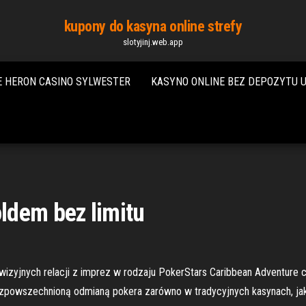
kupony do kasyna online strefy
slotyjinj.web.app
E HERON CASINO SYLWESTER
KASYNO ONLINE BEZ DEPOZYTU
ldem bez limitu
wizyjnych relacji z imprez w rodzaju PokerStars Caribbean Adventure
rozpowszechnioną odmianą pokera zarówno w tradycyjnych kasynach, jak 