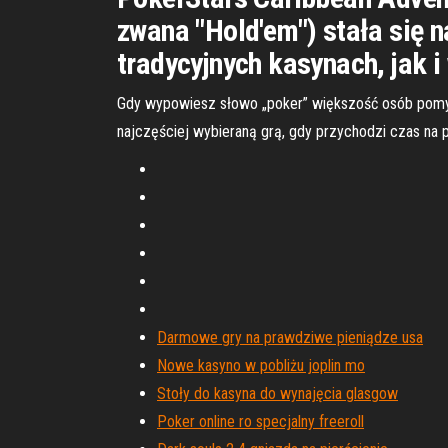
zwana "Hold'em") stała się 
tradycyjnych kasynach, jak i
Gdy wypowiesz słowo „poker” większość osób pomyśli
najczęściej wybieraną grą, gdy przychodzi czas na p
Darmowe gry na prawdziwe pieniądze usa
Nowe kasyno w pobliżu joplin mo
Stoły do ​​kasyna do wynajęcia glasgow
Poker online ro specjalny freeroll