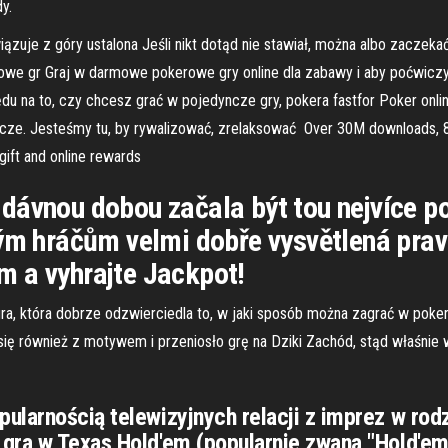
y.
wiązuje z góry ustalona Jeśli nikt dotąd nie stawiał, można albo zacze
mowe gr Graj w darmowe pokerowe gry online dla zabawy i aby poćwicz
ędu na to, czy chcesz grać w pojedyncze gry, pokera fastfor Poker onl
racze. Jesteśmy tu, by rywalizować, zrelaksować Over 30M downloads,
 gift and online rewards
dávnou dobou začala být tou nejvíce p
ým hráčům velmi dobře vysvětlená pravid
 a vyhrajte Jackpot!
, która dobrze odzwierciedla to, w jaki sposób można zagrać w pokera
ę również z motywem i przeniosło grę na Dziki Zachód, stąd właśnie wzi
ularnością telewizyjnych relacji z imprez w rod
gra w Texas Hold'em (popularnie zwana "Hold'em")