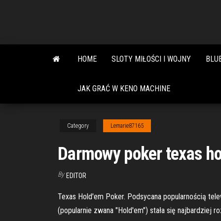
Skip
to
the
content
HOME
SLOTY MIŁOŚCI I WOJNY
BLU
JAK GRAĆ W KENO MACHINE
Category
Lemarie87165
Darmowy poker texas ho
By
EDITOR
Texas Hold'em Poker. Podsycana popularnością tele
(popularnie zwana "Hold'em") stała się najbardziej 