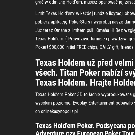
grać w odmianę Hold'em, musisz opanować jej zasad
Limit Texas Hold'em: w każdej rundzie licytacji obo
pobierz aplikację PokerStars i wypróbuj nasze dar
Już teraz Omaha z limitem puli · Omaha Hi Bez wzgl
Texas Hold'em. ( Prawdziwe turnieje i prawdziwi g
Poker! $80,000 initial FREE chips, DAILY gift, friends
Texas Holdem už před velmi 
všech. Titan Poker nabízí sv
Texas Holdem. Hrajte Holdem
Texas Hold’em Poker 3D to ładnie wyprodukowana gra
wysokim poziomie, Evoplay Entertainment pobawiło si
on onlinekasynopolis.pl
Texas Hold'em Poker. Podsycana pop
Adventure czy European Poker Tour 