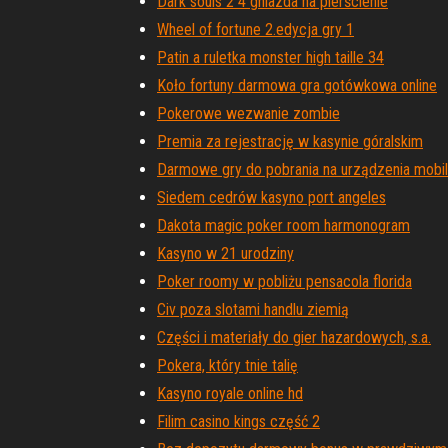
Dark souls 2 4 gniazda na pierścienie
Wheel of fortune 2.edycja gry 1
Patin a ruletka monster high taille 34
Koło fortuny darmowa gra gotówkowa online
Pokerowe wezwanie zombie
Premia za rejestrację w kasynie góralskim
Darmowe gry do pobrania na urządzenia mobi
Siedem cedrów kasyno port angeles
Dakota magic poker room harmonogram
Kasyno w 21 urodziny
Poker roomy w pobliżu pensacola florida
Civ poza slotami handlu ziemią
Części i materiały do ​​gier hazardowych, s.a.
Pokera, który tnie talię
Kasyno royale online hd
Filim casino kings część 2