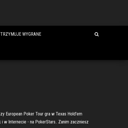
 UTRZYMUJE WYGRANE
 czy European Poker Tour gra w Texas Hold'em
i w Internecie - na PokerStars.. Zanim zaczniesz