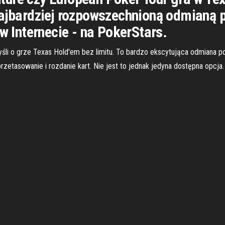
najbardziej rozpowszechnioną odmianą 
 w Internecie - na PokerStars.
 o grze Texas Hold'em bez limitu. To bardzo ekscytująca odmiana poker
rzetasowanie i rozdanie kart. Nie jest to jednak jedyna dostępna opcja.