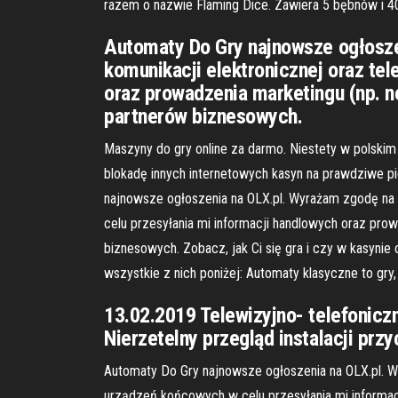
razem o nazwie Flaming Dice. Zawiera 5 bębnów i 40 l
Automaty Do Gry najnowsze ogłosze
komunikacji elektronicznej oraz te
oraz prowadzenia marketingu (np. n
partnerów biznesowych.
Maszyny do gry online za darmo. Niestety w polskim 
blokadę innych internetowych kasyn na prawdziwe p
najnowsze ogłoszenia na OLX.pl. Wyrażam zgodę na 
celu przesyłania mi informacji handlowych oraz pro
biznesowych. Zobacz, jak Ci się gra i czy w kasynie
wszystkie z nich poniżej: Automaty klasyczne to gry
13.02.2019 Telewizyjno- telefonicz
Nierzetelny przegląd instalacji prz
Automaty Do Gry najnowsze ogłoszenia na OLX.pl. W
urządzeń końcowych w celu przesyłania mi informac