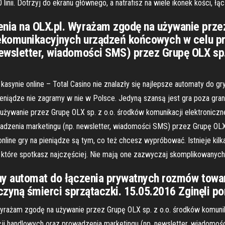
inii. Dotrzyj do ekranu głównego, a natrafisz na wiele ikonek kości, ł
nia na OLX.pl. Wyrażam zgodę na używanie przez
lekomunikacyjnych urządzeń końcowych w celu pr
ewsletter, wiadomości SMS) przez Grupę OLX sp.
kasynie online – Total Casino nie znalazły się najlepsze automaty do gr
ieniądze nie zagramy w nie w Polsce. Jedyną szansą jest gra poza gr
używanie przez Grupę OLX sp. z o.o. środków komunikacji elektronic
wadzenia marketingu (np. newsletter, wiadomości SMS) przez Grupę OLX
 online gry na pieniądze są tym, co też chcesz wypróbować. Istnieje ki
, które spotkasz najczęściej. Nie mają one zazwyczaj skomplikowanych 
ny automat do łączenia prywatnych rozmów towar
yczyną śmierci sprzątaczki. 15.05.2016 Zginęli p
yrażam zgodę na używanie przez Grupę OLX sp. z o.o. środków komunika
ji handlowych oraz prowadzenia marketingu (np. newsletter, wiadomośc