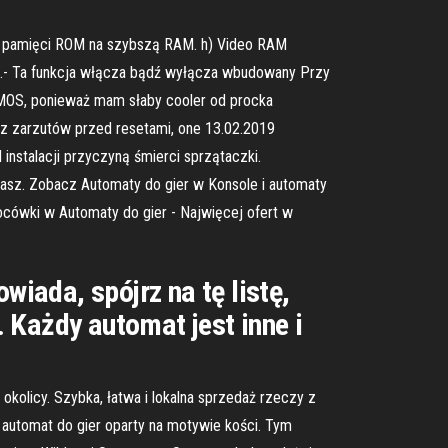
zej pamięci ROM na szybszą RAM. h) Video RAM
SB.- Ta funkcja włącza bądź wyłącza wbudowany Przy
 CMOS, ponieważ mam słaby cooler od procka
bez zarzutów przed resetami, one 13.02.2019
instalacji przyczyną śmierci sprzątaczki.
 znasz. Zobacz Automaty do gier w Konsole i automaty
ocówki w Automaty do gier - Najwięcej ofert w
wiada, spójrz na tę listę,
 Każdy automat jest inne i
kolicy. Szybka, łatwa i lokalna sprzedaż rzeczy z
y automat do gier oparty na motywie kości. Tym