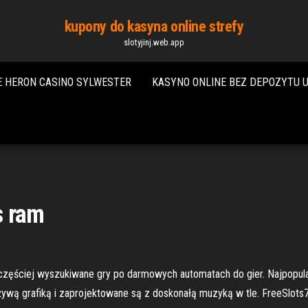
kupony do kasyna online strefy
slotyjinj.web.app
E HERON CASINO SYLWESTER
KASYNO ONLINE BEZ DEPOZYTU
s ram
jczęściej wyszukiwane gry po darmowych automatach do gier. Najpopul
ywą grafiką i zaprojektowane są z doskonałą muzyką w tle. FreeSlot