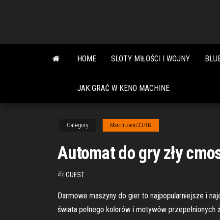
Skip
to
the
content
HOME
SLOTY MIŁOŚCI I WOJNY
BLU
JAK GRAĆ W KENO MACHINE
Category
Marchizano33789
Automat do gry zły cmo
By
GUEST
Darmowe maszyny do gier to najpopularniejsze i na
świata pełnego kolorów i motywów przepełnionych ż