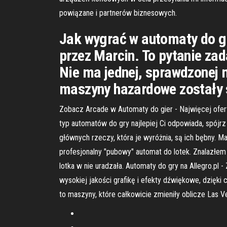
powiązane i partnerów biznesowych.
Jak wygrać w automaty do g
przez Marcin. To pytanie zad
Nie ma jednej, sprawdzonej 
maszyny hazardowe zostały 
Zobacz Arcade w Automaty do gier - Najwięcej ofert
typ automatów do gry najlepiej Ci odpowiada, spójrz
głównych rzeczy, która je wyróżnia, są ich bębny.
profesjonalny "pubowy" automat do lotek. Znalazłem g
lotka w nie uradzała. Automaty do gry na Allegro.pl 
wysokiej jakości grafikę i efekty dźwiękowe, dzięk
to maszyny, które całkowicie zmieniły oblicze Las V