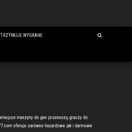
 UTRZYMUJE WYGRANE
arniejsze maszyny do gier przenoszą graczy do
s77.com oferuje zarówno hazardowe jak i darmowe