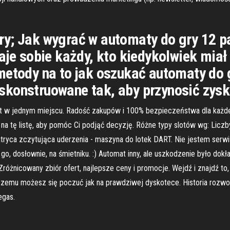
ry; Jak wygrać w automaty do gry 12 p
aje sobie każdy, kto kiedykolwiek miał
metody na to jak oszukać automaty do g
skonstruowane tak, aby przynosić zysk
 w jednym miejscu. Radość zakupów i 100% bezpieczeństwa dla każdej t
 na tę listę, aby pomóc Ci podjąć decyzję. Różne typy slotów wg: Liczb
 Matryca zczytująca uderzenia - maszyna do lotek DART. Nie jestem se
o, dosłownie, na śmietniku. :) Automat inny, ale uszkodzenie było dokład
- Zróżnicowany zbiór ofert, najlepsze ceny i promocje. Wejdź i znajdź t
i czemu możesz się poczuć jak na prawdziwej dyskotece. Historia rozwo
egas.