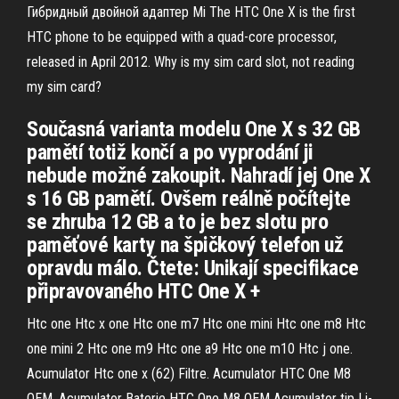
Гибридный двойной адаптер Mi The HTC One X is the first
HTC phone to be equipped with a quad-core processor,
released in April 2012. Why is my sim card slot, not reading
my sim card?
Současná varianta modelu One X s 32 GB
pamětí totiž končí a po vyprodání ji
nebude možné zakoupit. Nahradí jej One X
s 16 GB pamětí. Ovšem reálně počítejte
se zhruba 12 GB a to je bez slotu pro
paměťové karty na špičkový telefon už
opravdu málo. Čtete: Unikají specifikace
připravovaného HTC One X +
Htc one Htc x one Htc one m7 Htc one mini Htc one m8 Htc
one mini 2 Htc one m9 Htc one a9 Htc one m10 Htc j one.
Acumulator Htc one x (62) Filtre. Acumulator HTC One M8
OEM. Acumulator Baterie HTC One M8 OEM Acumulator tip Li-