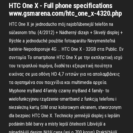
HTC One X - Full phone specifications
www.gsmarena.com/htc_one_x-4320.php
HTC One X je jednoducho môj najobľúbenejší telefón na
súčasnom trhu. (4/2012) + Nádherný dizajn + Skvelý displej +
Rýchle a jednoduché použitie fotoaparátu-Nevymeniteľná
batérie-Nepodoporuje 4G … HTC One X - 32GB στα Public. Eν
συντομία Το smartphone HTC One X με την εκπληκτική ισχύ
του τετραπλού πυρήνα, διαθέτει εξαιρετική ποιότητα
εικόνας σε μια οθόνη HD 4,7 ιντσών για να απολαμβάνεις
τα αγαπημένα σου παιχνίδια και multimedia αρχεία.
Myphone myBand 4Family czarny myBand 4 family- to
wielofunkcyjneu rządzenie-smartband z funkcją telefonu i
niezależną kartą SIM oraz kolorowym ekranem, stworzonym
dla bezpiec HTC One X. Technicky jemnější displej s lepším
podáním bílé barvy a místy lepší čitelnosti Líbivější a
nápaditější design Nižší cena (asi o 700 korun) Praktičtější