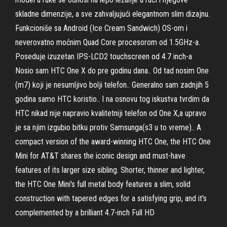
skladne dimenzije, a sve zahvaljujući elegantnom slim dizajnu.
Funkcioniše sa Android (Ice Cream Sandwich) OS-om i
neverovatno moćnim Quad Core procesorom od 1.5GHz-a.
Poseduje izuzetan IPS-LCD2 touchscreen od 4.7 inch-a
Nosio sam HTC One X do pre godinu dana.. Od tad nosim One
(m7) koji je nesumljivo bolji telefon.. Generalno sam zadnjih 5
godina samo HTC koristio.. I na osnovu tog iskustva tvrdim da
HTC nikad nije napravio kvalitetniji telefon od One X,a upravo
je sa njim izgubio bitku protiv Samsunga(s3 u to vreme).. A
compact version of the award-winning HTC One, the HTC One
Mini for AT&T shares the iconic design and must-have
features of its larger size sibling. Shorter, thinner and lighter,
the HTC One Mini's full metal body features a slim, solid
construction with tapered edges for a satisfying grip, and it's
complemented by a brilliant 4.7-inch Full HD