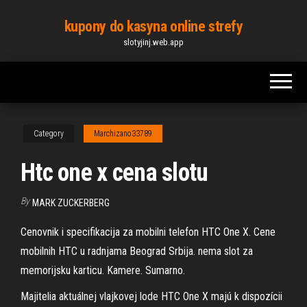
Skip
kupony do kasyna online strefy
to
slotyjinj.web.app
the
content
Category
Marchizano33789
Htc one x cena slotu
By
MARK ZUCKERBERG
Cenovnik i specifikacija za mobilni telefon HTC One X. Cene
mobilnih HTC u radnjama Beograd Srbija. nema slot za
memorijsku karticu. Kamere. Sumarno.
Majitelia aktuálnej vlajkovej lode HTC One X majú k dispozícii