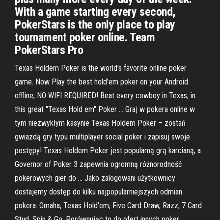
With a game starting every second,
PokerStars is the only place to play
tournament poker online. Team
PokerStars Pro
Texas Holdem Poker is the world's favorite online poker
game. Now Play the best hold'em poker on your Android
offline, NO WIFI REQUIRED! Beat every cowboy in Texas, in
this great "Texas Hold em" Poker … Graj w pokera online w
tym niezwykłym kasynie Texas Holdem Poker – zostań
gwiazdą gry typu multiplayer social poker i zapisuj swoje
postępy! Texas Holdem Poker jest popularną grą karcianą, a
Governor of Poker 3 zapewnia ogromną różnorodność
pokerowych gier do … Jako zalogowani użytkownicy
dostajemy dostęp do kilku najpopularniejszych odmian
pokera: Omaha, Texas Hold’em, Five Card Draw, Razz, 7 Card
Stud, Spin & Go. Porównując to do ofert innych poker …