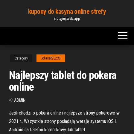
Skip
kupony do kasyna online strefy
to
slotyjinj.web.app
the
content
Category
Schakel23235
Najlepszy tablet do pokera
online
By
ADMIN
Jeśli chodzi o pokera online i najlepsze strony pokerowe w
2021 r., Wszystkie strony posiadają wersję systemu iOS i
Android na telefon komórkowy, lub tablet.