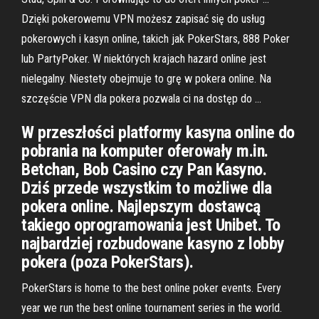
Dzięki pokerowemu VPN możesz zapisać się do usług
pokerowych i kasyn online, takich jak PokerStars, 888 Poker
lub PartyPoker. W niektórych krajach hazard online jest
nielegalny. Niestety obejmuje to grę w pokera online. Na
szczęście VPN dla pokera pozwala ci na dostęp do …
W przeszłości platformy kasyna online do
pobrania na komputer oferowały m.in.
Betchan, Bob Casino czy Pan Kasyno.
Dziś przede wszystkim to możliwe dla
pokera online. Najlepszym dostawcą
takiego oprogramowania jest Unibet. To
najbardziej rozbudowane kasyno z lobby
pokera (poza PokerStars).
PokerStars is home to the best online poker events. Every
year we run the best online tournament series in the world.