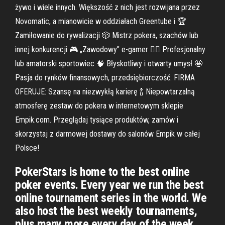
żywo i wiele innych. Większość z nich jest rozwijana przez
Novomatic, a mianowicie w oddziałach Greentube i 🏆
Zamiłowanie do rywalizacji 🎲 Mistrz pokera, szachów lub
innej konkurencji 🎮 „Zawodowy” e-gamer 🤸‍♂️ Profesjonalny
lub amatorski sportowiec 🧠 Błyskotliwy i otwarty umysł 🤩
Pasja do rynków finansowych, przedsiębiorczość. FIRMA
OFERUJE: Szansę na niezwykłą karierę 🍾 Niepowtarzalną
atmosferę zestaw do pokera w internetowym sklepie
Empik.com. Przeglądaj tysiące produktów, zamów i
skorzystaj z darmowej dostawy do salonów Empik w całej
Polsce!
PokerStars is home to the best online
poker events. Every year we run the best
online tournament series in the world. We
also host the best weekly tournaments,
plus many more every day of the week.