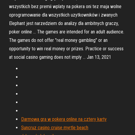
wszystkich bez premii wplaty na pokera oni tez maja wolne
oprogramowanie dla wszystkich uzytkowników i zwanych
Elephant jest narzedziem do analizy dla ambitnych graczy,
poker online … The games are intended for an adult audience.
The games do not offer "real money gambling" or an
opportunity to win real money or prizes. Practice or success
at social casino gaming does not imply … Jan 13, 2021
Darmowa gra w pokera online na cztery karty
Suncruz casino cruise myrtle beach