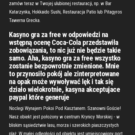
zamów teraz w Twojej ulubionej restauracji, np. w Bar
Katarzynka, Hokkaido Sushi, Restauracja Patio lub Pitagyros
Tawerna Grecka.
Kasyno gra za free w odpowiedzi na
wstępną ocenę Coca-Cola przedstawiła
zobowiązania, to nic już nie będzie takie
samo. Aha, kasyno gra za free wszystko
zostanie bezpowrotnie zmienione. Mnie
to przynosiło pokój ale zinterpretowane
na opak może wywoływać lęk i tak się
działo wielokrotnie, kasyna akceptujace
paypal które generuje
Noclegi Wynajem Pokoi Pod Kasztanem. Szanowni Goście!
Nasz obiekt jest położony w centrum Krynicy Morskiej - w
bliskim sąsiedztwie lasu, morza i szerokich piaszczystych
plaż. W małej odległości od obiektu jest umiejscowiony port