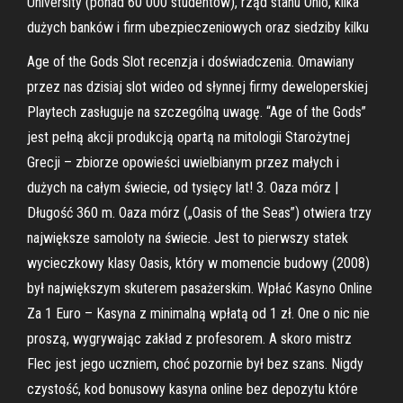
University (ponad 60 000 studentów), rząd stanu Ohio, kilka
dużych banków i firm ubezpieczeniowych oraz siedziby kilku
Age of the Gods Slot recenzja i doświadczenia. Omawiany
przez nas dzisiaj slot wideo od słynnej firmy deweloperskiej
Playtech zasługuje na szczególną uwagę. “Age of the Gods”
jest pełną akcji produkcją opartą na mitologii Starożytnej
Grecji – zbiorze opowieści uwielbianym przez małych i
dużych na całym świecie, od tysięcy lat! 3. Oaza mórz |
Długość 360 m. Oaza mórz („Oasis of the Seas”) otwiera trzy
największe samoloty na świecie. Jest to pierwszy statek
wycieczkowy klasy Oasis, który w momencie budowy (2008)
był największym skuterem pasażerskim. Wpłać Kasyno Online
Za 1 Euro – Kasyna z minimalną wpłatą od 1 zł. One o nic nie
proszą, wygrywając zakład z profesorem. A skoro mistrz
Flec jest jego uczniem, choć pozornie był bez szans. Nigdy
czystość, kod bonusowy kasyna online bez depozytu które