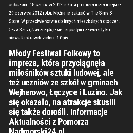
ogłoszone 18 czerwca 2012 roku, a premiera miała miejsce
29 czerwca 2012 roku. Można je zakupić w The Sims 3
Store. W przeciwieństwie do innych mieszkalnych otoczeń,
Oaza Szczęścia znajduje się na pustyni i zawiera tylko
niewielki skrawek zieleni. 1 Opis
Młody Festiwal Folkowy to
impreza, która przyciągnęła
miłośników sztuki ludowej, ale
też uczniów ze szkół w gminach
Wejherowo, Łęczyce i Luzino. Jak
się okazało, na atrakcje skusili
się także dorośli. Informacje
Aktualności z Pomorza
Nadmorski24.pl