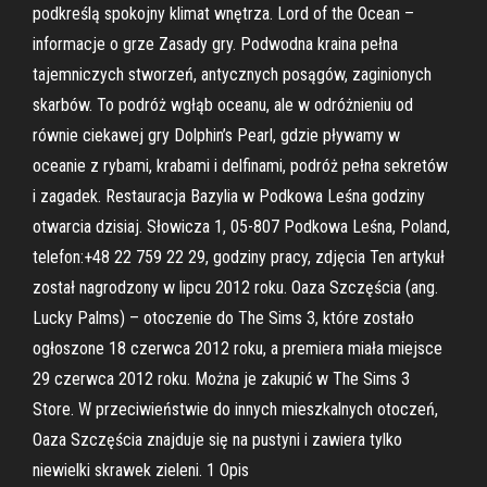
podkreślą spokojny klimat wnętrza. Lord of the Ocean –
informacje o grze Zasady gry. Podwodna kraina pełna
tajemniczych stworzeń, antycznych posągów, zaginionych
skarbów. To podróż wgłąb oceanu, ale w odróżnieniu od
równie ciekawej gry Dolphin’s Pearl, gdzie pływamy w
oceanie z rybami, krabami i delfinami, podróż pełna sekretów
i zagadek. Restauracja Bazylia w Podkowa Leśna godziny
otwarcia dzisiaj. Słowicza 1, 05-807 Podkowa Leśna, Poland,
telefon:+48 22 759 22 29, godziny pracy, zdjęcia Ten artykuł
został nagrodzony w lipcu 2012 roku. Oaza Szczęścia (ang.
Lucky Palms) – otoczenie do The Sims 3, które zostało
ogłoszone 18 czerwca 2012 roku, a premiera miała miejsce
29 czerwca 2012 roku. Można je zakupić w The Sims 3
Store. W przeciwieństwie do innych mieszkalnych otoczeń,
Oaza Szczęścia znajduje się na pustyni i zawiera tylko
niewielki skrawek zieleni. 1 Opis