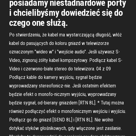
posiadamy niestadnardowe porty
i chcielibyśmy dowiedzieć się do
czego one służą.
Po stwierdzeniu, że kabel ma wystarczającą długość, włóż
kabel do pasujących do koloru gniazd w telewizorze
oznaczonym "wideo w" i "wejście audio". Jeśli używasz S-
Video, zignoruj żółty kabel kompozytowy. Podłącz kabel S-
Video i czerwono-białe stereo do telewizora. 04 z 09
Podłącz kable do kamery wyjściu, sygnał będzie
wyprowadzany stereofonicz-nie. Jeśli ostatnim efektem
będzie efekt o monofo-nicznym wyjściu, wyprowadzany
będzie sygnał, od-bierany gniazdem [RTN 8L]. * Tutaj można
również podłączyć efekt o monofonicznym wejściu i wyjściu.
Podłącz go do gniazd [SEND 8L] i [RTN 8L]. Nie wolno
dotykać styków głośnikowych, gdy włączone jest zasilanie.