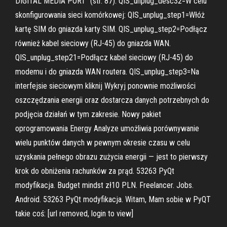
DIGITAL MEDIA PORT” (str. 87). QIS_unplug_desc32=W celu
skonfigurowania sieci komórkowej: QIS_unplug_step1=Włóż
kartę SIM do gniazda karty SIM. QIS_unplug_step2=Podłącz
również kabel sieciowy (RJ-45) do gniazda WAN.
QIS_unplug_step21=Podłącz kabel sieciowy (RJ-45) do
modemu i do gniazda WAN routera. QIS_unplug_step3=Na
interfejsie sieciowym kliknij Wykryj ponownie możliwości
oszczędzania energii oraz dostarcza danych potrzebnych do
podjęcia działań w tym zakresie. Nowy pakiet
oprogramowania Energy Analyze umożliwia porównywanie
wielu punktów danych w pewnym okresie czasu w celu
uzyskania pełnego obrazu zużycia energii — jest to pierwszy
krok do obniżenia rachunków za prąd. 53263 PyQt
modyfikacja. Budget mindst zł10 PLN. Freelancer. Jobs.
Android. 53263 PyQt modyfikacja. Witam, Mam sobie w PyQT
takie coś: [url removed, login to view]