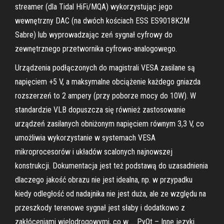
streamer (dla Tidal HiFi/MQA) wykorzystując jego
wewnętrzny DAC (na dwóch kościach ESS ES9018K2M
Sabre) lub wyprowadzając zeń sygnał cyfrowy do
zewnętrznego przetwornika cyfrowo-analogowego.
Urządzenia podłączonych do magistrali VESA zasilane są
napięciem +5 V, a maksymalne obciążenie każdego gniazda
rozszerzeń to 2 ampery (przy poborze mocy do 10W). W
standardzie VLB dopuszcza się również zastosowanie
urządzeń zasilanych obniżonym napięciem równym 3,3 V, co
umożliwia wykorzystanie w systemach VESA
mikroprocesorów i układów scalonych najnowszej
konstrukcji. Dokumentacja jest też podstawą do uzasadnienia
dlaczego jakość obrazu nie jest idealna, np. w przypadku
kiedy odległość od nadajnika nie jest duża, ale ze względu na
przeszkody terenowe sygnał jest słaby i dodatkowo z
zakłóceniami wielodrogowymi, co w … PyQt – Inne języki.