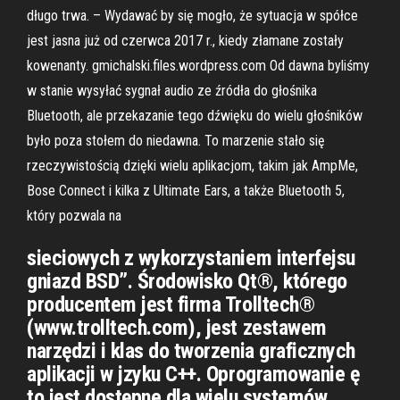
długo trwa. – Wydawać by się mogło, że sytuacja w spółce
jest jasna już od czerwca 2017 r., kiedy złamane zostały
kowenanty. gmichalski.files.wordpress.com Od dawna byliśmy
w stanie wysyłać sygnał audio ze źródła do głośnika
Bluetooth, ale przekazanie tego dźwięku do wielu głośników
było poza stołem do niedawna. To marzenie stało się
rzeczywistością dzięki wielu aplikacjom, takim jak AmpMe,
Bose Connect i kilka z Ultimate Ears, a także Bluetooth 5,
który pozwala na
sieciowych z wykorzystaniem interfejsu
gniazd BSD”. Środowisko Qt®, którego
producentem jest firma Trolltech®
(www.trolltech.com), jest zestawem
narzędzi i klas do tworzenia graficznych
aplikacji w jzyku C++. Oprogramowanie ę
to jest dostępne dla wielu systemów