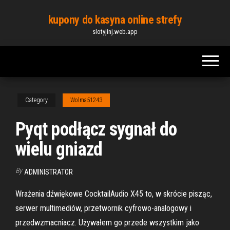
Skip
kupony do kasyna online strefy
to
slotyjinj.web.app
the
content
Category
Wolma51243
Pyqt podłącz sygnał do
wielu gniazd
By
ADMINISTRATOR
Wrażenia dźwiękowe CocktailAudio X45 to, w skrócie pisząc,
serwer multimediów, przetwornik cyfrowo-analogowy i
przedwzmacniacz. Używałem go przede wszystkim jako