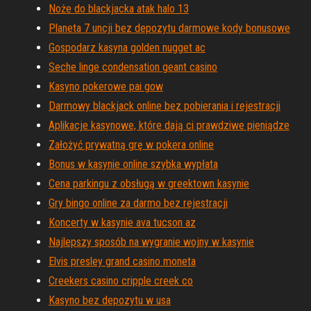
Noże do blackjacka atak halo 13
Planeta 7 uncji bez depozytu darmowe kody bonusowe
Gospodarz kasyna golden nugget ac
Seche linge condensation geant casino
Kasyno pokerowe pai gow
Darmowy blackjack online bez pobierania i rejestracji
Aplikacje kasynowe, które dają ci prawdziwe pieniądze
Założyć prywatną grę w pokera online
Bonus w kasynie online szybka wypłata
Cena parkingu z obsługą w greektown kasynie
Gry bingo online za darmo bez rejestracji
Koncerty w kasynie ava tucson az
Najlepszy sposób na wygranie wojny w kasynie
Elvis presley grand casino moneta
Creekers casino cripple creek co
Kasyno bez depozytu w usa