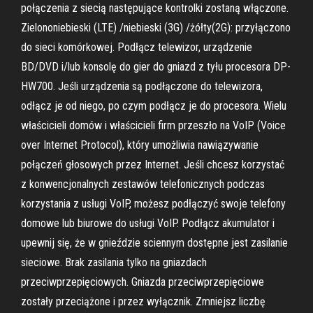
połączenia z siecią następujące kontrolki zostaną włączone.
Zielononiebieski (LTE) /niebieski (3G) /żółty(2G): przyłączono
do sieci komórkowej. Podłącz telewizor, urządzenie
BD/DVD i/lub konsolę do gier do gniazd z tyłu procesora DP-
HW700. Jeśli urządzenia są podłączone do telewizora,
odłącz je od niego, po czym podłącz je do procesora. Wielu
właścicieli domów i właścicieli firm przeszło na VoIP (Voice
over Internet Protocol), który umożliwia nawiązywanie
połączeń głosowych przez Internet. Jeśli chcesz korzystać
z konwencjonalnych zestawów telefonicznych podczas
korzystania z usługi VoIP, możesz podłączyć swoje telefony
domowe lub biurowe do usługi VoIP. Podłącz akumulator i
upewnij się, że w gnieździe sciennym dostępne jest zasilanie
sieciowe. Brak zasilania tylko na gniazdach
przeciwprzepięciowych. Gniazda przeciwprzepięciowe
zostały przeciążone i przez wyłącznik. Zmniejsz liczbę