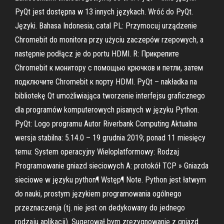
PyQt jest dostępna w 13 innych językach. Wróć do PyQt.
Języki. Bahasa Indonesia; catal PL: Przymocuj urządzenie
Chromebit do monitora przy użyciu zaczepów rzepowych, a
następnie podłącz je do portu HDMI. R: Прикрепите
Chromebit к монитору с помощью крючков и петли, затем
подключите Chromebit к порту HDMI. PyQt – nakładka na
bibliotekę Qt umożliwiająca tworzenie interfejsu graficznego
dla programów komputerowych pisanych w języku Python.
PyQt: Logo programu Autor Riverbank Computing Aktualna
wersja stabilna: 5.14.0 – 19 grudnia 2019; ponad 11 miesięcy
temu: System operacyjny Wieloplatformowy: Rodzaj
Programowanie gniazd sieciowych A: protokół TCP » Gniazda
sieciowe w języku python¶ Wstęp¶ Note. Python jest łatwym
do nauki, prostym językiem programowania ogólnego
przeznaczenja (tj. nie jest on dedykowany do jednego
rodzaju aplikacji). Sugerował bym zrezygnowanie z gniazd